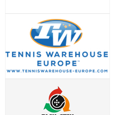
Torneio Raqueta por um Sorriso
Masters Torneio Escada
Inter-Clubes +35
Galeria 2012
Lumiar Kids Open XI
Smashtour
Galeria 2011
Inter-Clubes +35
Inter-Clubes Seniores
Masters Torneio Escada
Torneio Raqueta por um Sorriso
Contactos