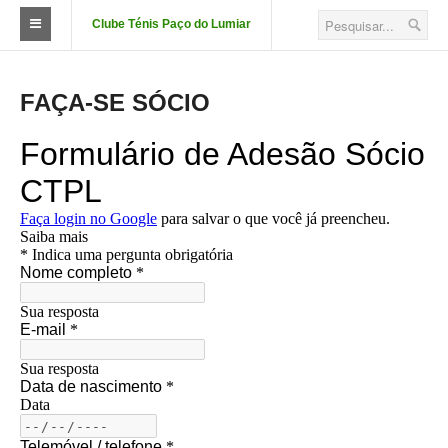
Clube Ténis Paço do Lumiar
O Clube
FAÇA-SE SÓCIO
FAÇA-SE SÓCIO
Quotizações
Aluguer de Campos
Court Passe
Estatutos
Corpos Sociais
Descontos e Parcerias
Localização
Fotos das Instalações