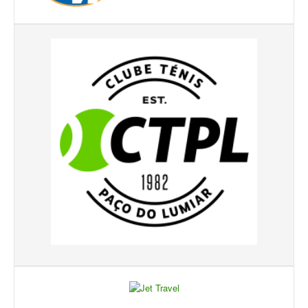
Galeria 2017
Masters Revor 2017
Galeria 2015
Torneio Jovens Esperanças VII
Torneio Super Jovem V
Torneio Jovens Esperanças VI
Lumiar Open XIII
1ª Experiência de Ténis
Masters Jaguar Automóveis Lisboa
Lumiar Kids Cup XIV
Lumiar Kids Open XIV
Torneio de Verão