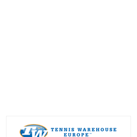
Torneio Open Primavera
Veteranos B Lumiar
Lumiar Kids Cup XV
Masters REVOR e Torneio Social
Open Luis Alves
Lumiar Kids Open XV
Torneio Open Aniversário
Smashtour 2016
Taça Flores Marques
Torneios Inverno e Natal
Torneio Social de Inverno