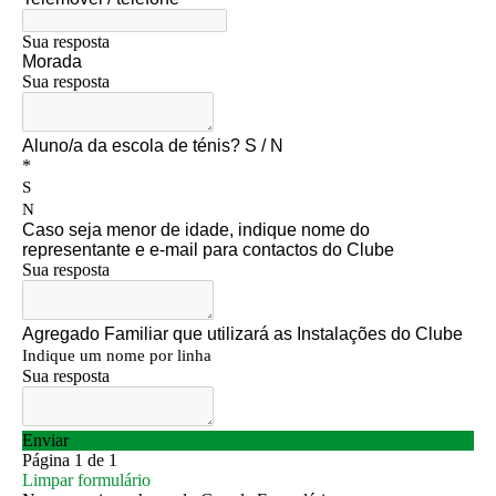
Jogar em Terra Batida
Boas Práticas, Bons Jogos
Regras do Ténis
Links Úteis
Azinhaga da Fonte Velha 32 Paço do Lumiar - Lisboa 1600-461
geral.ctpl@gmail.com
965486199 - incluindo
Marcação de Courts
Enviar E-mail através de Formulário
Escola
Torneios