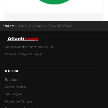
Está em...
Home
O Clube
FAÇA-SE SÓCIO
Todos os direitos reservados © 2013
Clube Ténis Paço do Lumiar.
O CLUBE
Estatutos
Corpos Sociais
Quotizações
Aluguer de Campos