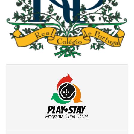
Taça Flores Marques
Circuito de Veteranos CTPL III
Smashtour 2015
Circuito de Veteranos CTPL IV
Galeria 2014
Torneio Jovens Esperanças IV
Torneio Super Jovem IV
Torneio Jovens Esperanças V
Open Ano Novo
Torneio ACPA I
Inter-Clubes +45