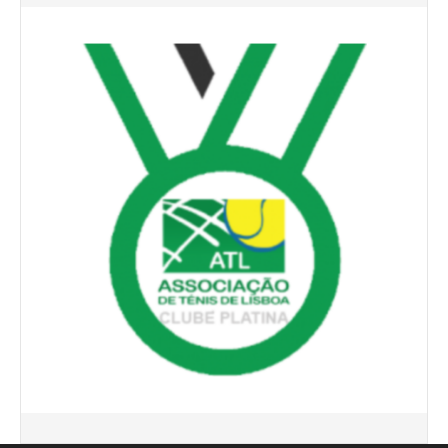
Torneio ACPA II
Lumiar Open XII
CTPL vs Vamos Tennis Club (RUS)
Masters do Torneio Escada
Lumiar Kids Cup XIII
Torneio Inauguração das Bancadas
Torneio Extracarnes III
Torneio Extracarnes IV
Galeria 2013
Open S. Martinho
Open Aniversário