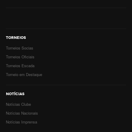
Mapa do Site
Clube Ténis Paço do Lumiar
Escola de Ténis e Centro de Treino
TORNEIOS
Torneios Socias
Torneios Oficiais
Torneios Escada
Torneio em Destaque
NOTÍCIAS
Notícias Clube
Notícias Nacionais
Notícias Imprensa