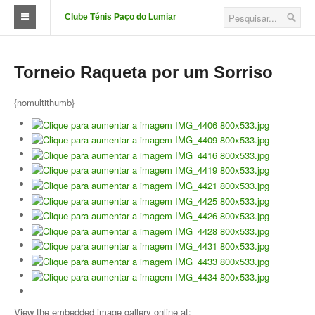
Clube Ténis Paço do Lumiar
O Clube
Torneio Raqueta por um Sorriso
FAÇA-SE SÓCIO
{nomultithumb}
Quotizações
Aluguer de Campos
Court Passe
Estatutos
Corpos Sociais
Descontos e Parcerias
Localização
Fotos das Instalações
View the embedded image gallery online at: