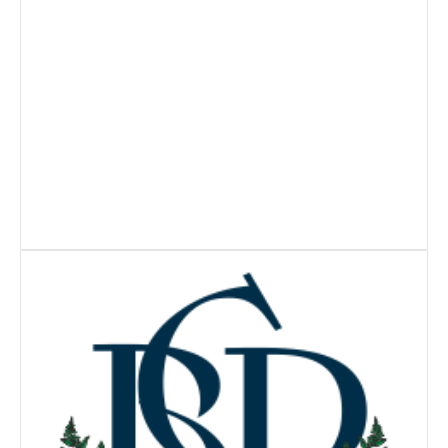
Galeria 2017
Masters Revor 2017
Galeria 2015
Torneio Jovens Esperanças VII
Torneio Super Jovem V
Torneio Jovens Esperanças VI
Lumiar Open XIII
1ª Experiência de Ténis
Masters Jaguar Automóveis Lisboa
Lumiar Kids Cup XIV
Lumiar Kids Open XIV
Torneio de Verão