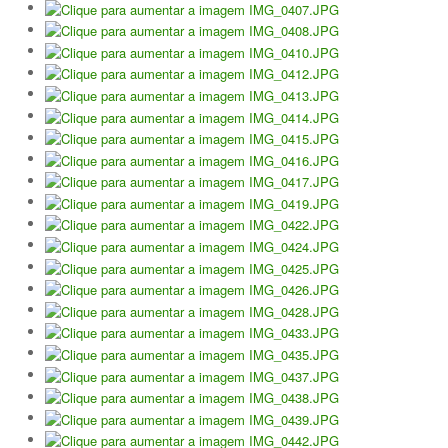
Galeria 2017
Masters Revor 2017
Galeria 2015
Torneio Jovens Esperanças VII
Torneio Super Jovem V
Torneio Jovens Esperanças VI
Lumiar Open XIII
1ª Experiência de Ténis
Masters Jaguar Automóveis Lisboa
Lumiar Kids Cup XIV
Lumiar Kids Open XIV
Torneio de Verão