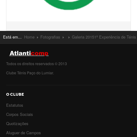
Está em...
Home
Fotografias
Galeria 2015
1ª Experiência de Ténis
Todos os direitos reservados © 2013
Clube Ténis Paço do Lumiar.
O CLUBE
Estatutos
Corpos Sociais
Quotizações
Aluguer de Campos