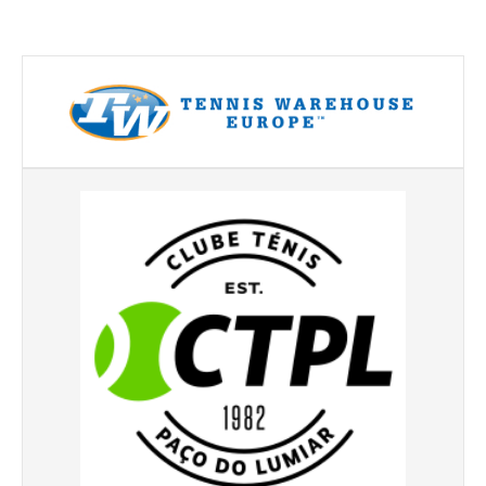
Torneio ACPA II
Lumiar Open XII
CTPL vs Vamos Tennis Club (RUS)
Masters do Torneio Escada
Lumiar Kids Cup XIII
Torneio Inauguração das Bancadas
Torneio Extracarnes III
Torneio Extracarnes IV
Galeria 2013
Open S. Martinho
Open Aniversário