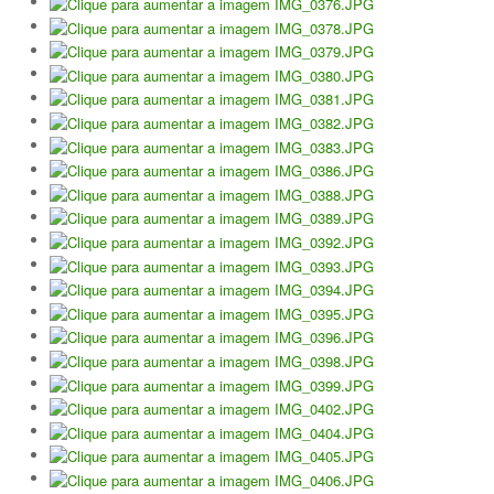
Torneio Open Primavera
Veteranos B Lumiar
Lumiar Kids Cup XV
Masters REVOR e Torneio Social
Open Luis Alves
Lumiar Kids Open XV
Torneio Open Aniversário
Smashtour 2016
Taça Flores Marques
Torneios Inverno e Natal
Torneio Social de Inverno