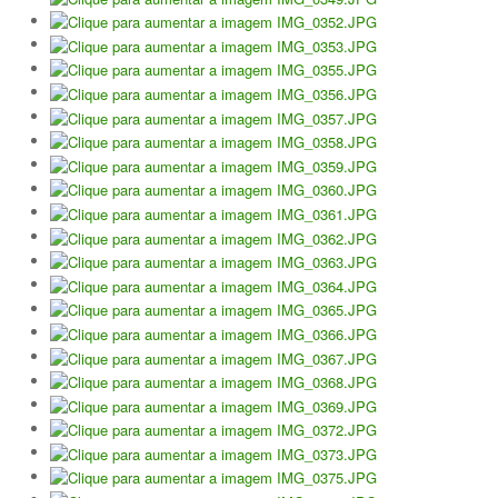
Torneios Sociais
Torneios Oficiais
Torneios Escada
Notícias
Notícias do Clube
Notícias Torneios Oficiais
Notícias Torneio Escada
Entrevistas
Fotografias
Galeria 2016
Torneio Jovens Esperanças VIII
Interclubes 2016