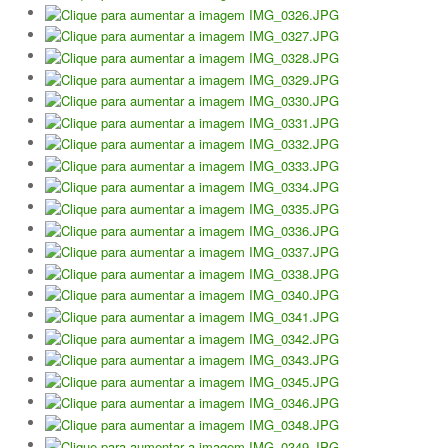
Jogar em Terra Batida
Boas Práticas, Bons Jogos
Regras do Ténis
Links Úteis
Azinhaga da Fonte Velha 32 Paço do Lumiar - Lisboa 1600-461
geral.ctpl@gmail.com
965486199 - incluindo
Marcação de Courts
Enviar E-mail através de Formulário
Escola
Torneios