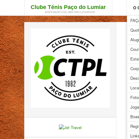
Clube Ténis Paço do Lumiar
O 
ASSOCIAÇÃO CIVIL SEM FINS LUCRATIVOS
FAÇ
Quot
T
Alug
V
Cour
Esta
{nomu
Corp
Desc
Loca
Foto
Joga
Boas
Regr
View 
Link
http: