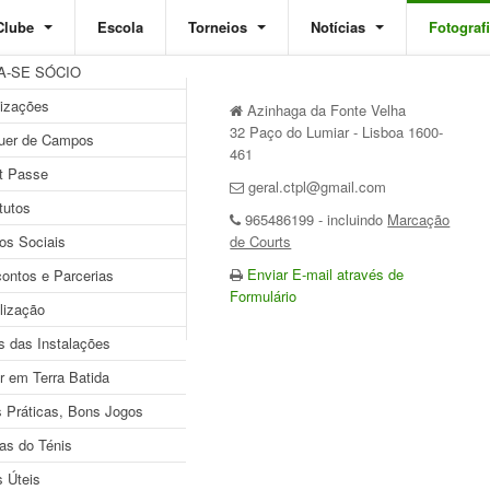
Clube
Escola
Torneios
Notícias
Fotograf
A-SE SÓCIO
izações
orneio Extracarnes IV - Cir
Azinhaga da Fonte Velha
32 Paço do Lumiar - Lisboa 1600-
uer de Campos
eteranos CTPL/ETFM
461
t Passe
geral.ctpl@gmail.com
tutos
965486199 - incluindo
Marcação
ltithumb}
os Sociais
de Courts
Enviar E-mail através de
ontos e Parcerias
Formulário
lização
s das Instalações
r em Terra Batida
 Práticas, Bons Jogos
as do Ténis
the embedded image gallery online at:
s Úteis
//www.tenislumiar.com/fotografias/galerias-2014/torneio-extracarnes-iv.html#s