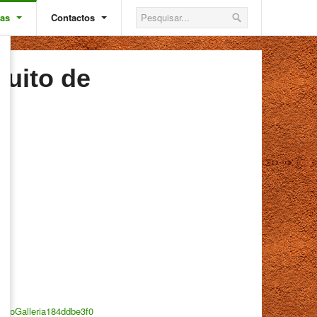
ias
Contactos
cuito de
igProGalleria184ddbe3f0