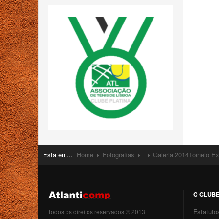
Está em...
Home
Fotografias
Galeria 2014
Torneio Ex
O CLUB
Estatuto
Todos os direitos reservados © 2013