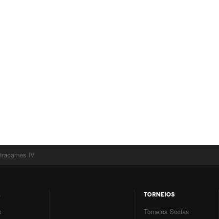
tracarnes IV
E
TORNEIOS
s
Torneios Socias