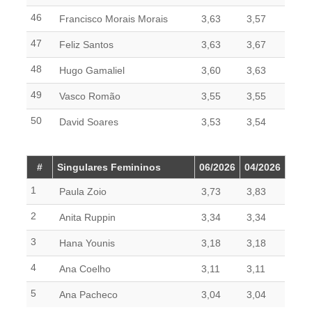
46
Francisco Morais Morais
3,63
3,57
47
Feliz Santos
3,63
3,67
48
Hugo Gamaliel
3,60
3,63
49
Vasco Romão
3,55
3,55
50
David Soares
3,53
3,54
#
Singulares Femininos
06/2026
04/2026
1
Paula Zoio
3,73
3,83
2
Anita Ruppin
3,34
3,34
3
Hana Younis
3,18
3,18
4
Ana Coelho
3,11
3,11
5
Ana Pacheco
3,04
3,04