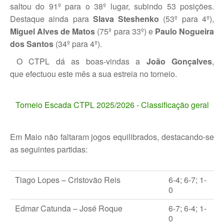
saltou do 91º para o 38º lugar, subindo 53 posições.
Destaque ainda para
Slava Steshenko
(53º para 4º),
Miguel Alves de Matos
(75º para 33º) e
Paulo Nogueira
dos Santos
(34º para 4º).
O CTPL dá as boas-vindas a
João Gonçalves
,
que efectuou este mês a sua estreia no torneio.
Torneio Escada CTPL 2025/2026 - Classificação geral
Em Maio não faltaram jogos equilibrados, destacando-se
as seguintes partidas:
Tiago Lopes – Cristovão Reis
6-4; 6-7; 1-
0
Edmar Catunda – José Roque
6-7; 6-4; 1-
0