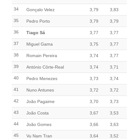
34
Gonçalo Velez
3,79
3,83
35
Pedro Porto
3,79
3,79
36
Tiago Sá
3,77
3,77
37
Miguel Gama
3,75
3,77
38
Romain Pereira
3,74
3,77
39
António Côrte-Real
3,74
3,71
40
Pedro Menezes
3,73
3,74
41
Nuno Antunes
3,72
3,72
42
João Pagaime
3,70
3,73
43
João Costa
3,67
3,53
44
João Gomes
3,66
3,63
45
Vu Nam Tran
3,64
3,52