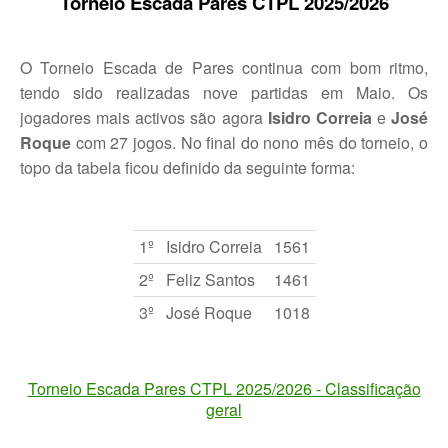
Torneio Escada Pares CTPL 202
5
/202
6
O Torneio Escada de Pares continua com bom ritmo,
tendo sido realizadas nove partidas em Maio. Os
jogadores mais activos são agora
Isidro Correia
e
José
Roque
com 27 jogos. No final do nono mês do torneio, o
topo da tabela ficou definido da seguinte forma:
1º
Isidro Correia
1561
2º
Feliz Santos
1461
3º
José Roque
1018
Torneio Escada Pares CTPL 2025/2026 - Classificação
geral