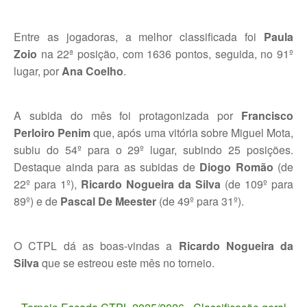
Torneio Open Primavera
Entre as jogadoras, a melhor classificada foi
Paula
Zoio
Veteranos B Lumiar
na 22ª posição, com 1636 pontos, seguida, no 91º
lugar, por
Ana Coelho
.
Lumiar Kids Cup XV
Masters REVOR e Torneio Social
A subida do mês foi protagonizada por
Francisco
Perloiro Penim
que, após uma vitória sobre Miguel Mota,
Open Luis Alves
subiu do 54º para o 29º lugar, subindo 25 posições.
Lumiar Kids Open XV
Destaque ainda para as subidas de
Diogo Romão
(de
22º para 1º),
Ricardo Nogueira da Silva
(de 109º para
Torneio Open Aniversário
89º) e de
Pascal De Meester
(de 49º para 31º).
Smashtour 2016
O CTPL dá as boas-vindas a
Ricardo Nogueira da
Taça Flores Marques
Silva
que se estreou este mês no torneio.
Torneios Inverno e Natal
Torneio Social de Inverno