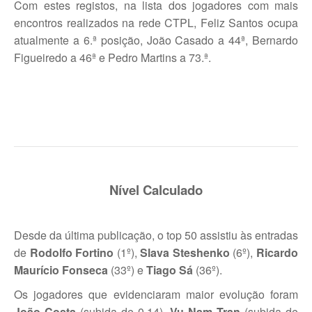
Com estes registos, na lista dos jogadores com mais
Torneio ACPA II
encontros realizados na rede CTPL, Feliz Santos ocupa
atualmente a 6.ª posição, João Casado a 44ª, Bernardo
Lumiar Open XII
Figueiredo a 46ª e Pedro Martins a 73.ª.
CTPL vs Vamos Tennis Club (RUS)
Masters do Torneio Escada
Lumiar Kids Cup XIII
Torneio Inauguração das Bancadas
Torneio Extracarnes III
Nível Calculado
Torneio Extracarnes IV
Desde da última publicação, o top 50 assistiu às entradas
Galeria 2013
de
Rodolfo Fortino
(1º),
Slava Steshenko
(6º),
Ricardo
Open S. Martinho
Maurício Fonseca
(33º) e
Tiago Sá
(36º).
Open Aniversário
Os jogadores que evidenciaram maior evolução foram
João Costa
(subida de 0,14),
Vu Nam Tran
(subida de