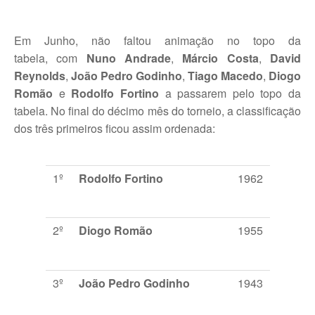
Torneios Sociais
Torneios Oficiais
Em Junho, não faltou animação no topo da
tabela, com
Nuno Andrade
,
Márcio Costa
,
David
Torneios Escada
Reynolds
,
João Pedro Godinho
,
Tiago Macedo
,
Diogo
Romão
e
Rodolfo Fortino
a passarem pelo topo da
Notícias
tabela. No final do décimo mês do torneio, a classificação
Notícias do Clube
dos três primeiros ficou assim ordenada:
Notícias Torneios Oficiais
1º
Rodolfo Fortino
1962
Notícias Torneio Escada
Entrevistas
2º
Diogo Romão
1955
Fotografias
Galeria 2016
3º
João Pedro Godinho
1943
Torneio Jovens Esperanças VIII
Interclubes 2016