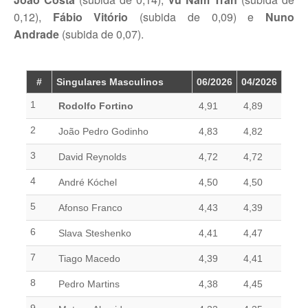
Torneio Raqueta por um Sorriso
0,12),
Fábio Vitório
(subida de 0,09) e
Nuno
Masters Torneio Escada
Andrade
(subida de 0,07).
Inter-Clubes +35
Galeria 2012
#
Singulares Masculinos
06/2026
04/2026
Lumiar Kids Open XI
1
Rodolfo Fortino
4,91
4,89
Smashtour
2
João Pedro Godinho
4,83
4,82
Galeria 2011
3
David Reynolds
4,72
4,72
Inter-Clubes +35
4
André Kóchel
4,50
4,50
Inter-Clubes Seniores
5
Afonso Franco
4,43
4,39
Masters Torneio Escada
6
Slava Steshenko
4,41
4,47
Torneio Raqueta por um Sorriso
7
Tiago Macedo
4,39
4,41
8
Contactos
Pedro Martins
4,38
4,45