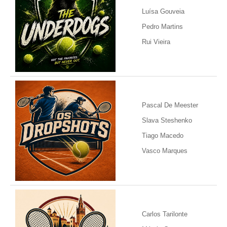
Luísa Gouveia
Pedro Martins
Rui Vieira
Pascal De Meester
Slava Steshenko
Tiago Macedo
Vasco Marques
Carlos Tarilonte