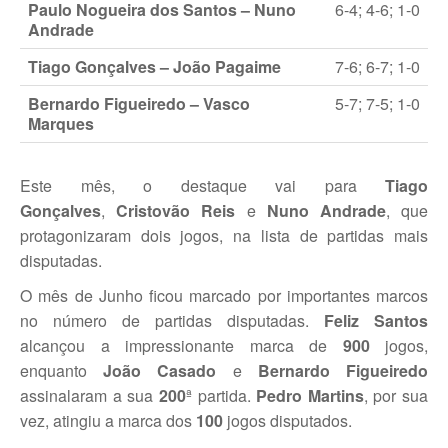
Paulo Nogueira dos Santos – Nuno
6-4; 4-6; 1-0
Andrade
Taça Flores Marques
Tiago Gonçalves – João Pagaime
7-6; 6-7; 1-0
Circuito de Veteranos CTPL III
Bernardo Figueiredo – Vasco
5-7; 7-5; 1-0
Marques
Smashtour 2015
Circuito de Veteranos CTPL IV
Este mês, o destaque vai para
Tiago
Galeria 2014
Gonçalves
,
Cristovão Reis
e
Nuno Andrade
, que
Torneio Jovens Esperanças IV
protagonizaram dois jogos, na lista de partidas mais
disputadas.
Torneio Super Jovem IV
O mês de Junho ficou marcado por importantes marcos
Torneio Jovens Esperanças V
no número de partidas disputadas.
Feliz Santos
alcançou a impressionante marca de
900
jogos,
Open Ano Novo
enquanto
João Casado
e
Bernardo Figueiredo
Torneio ACPA I
assinalaram a sua
200
ª partida.
Pedro Martins
, por sua
vez, atingiu a marca dos
100
jogos disputados.
Inter-Clubes +45