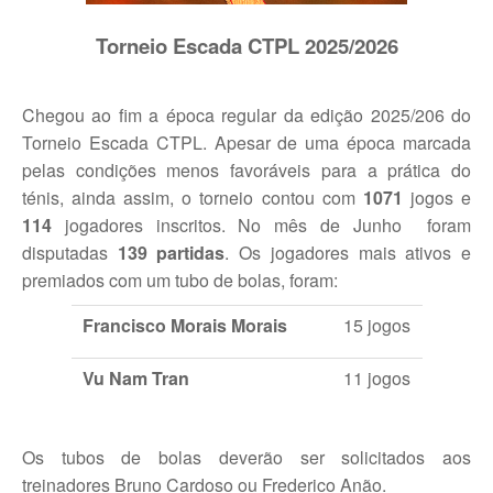
Jogar em Terra Batida
Torneio Escada CTPL 2025/2026
Boas Práticas, Bons Jogos
Chegou ao fim a época regular da edição 2025/206 do
Regras do Ténis
Torneio Escada CTPL. Apesar de uma época marcada
pelas condições menos favoráveis para a prática do
Links Úteis
ténis, ainda assim, o torneio contou com
1071
jogos e
114
jogadores inscritos. No mês de Junho foram
Azinhaga da Fonte Velha 32 Paço do Lumiar - Lisboa 1600-461
disputadas
139
partidas
. Os jogadores mais ativos e
premiados com um tubo de bolas, foram:
geral.ctpl@gmail.com
965486199 - incluindo
Marcação de Courts
Francisco Morais Morais
15 jogos
Enviar E-mail através de Formulário
Vu Nam Tran
11 jogos
Escola
Os tubos de bolas deverão ser solicitados aos
Torneios
treinadores Bruno Cardoso ou Frederico Anão.