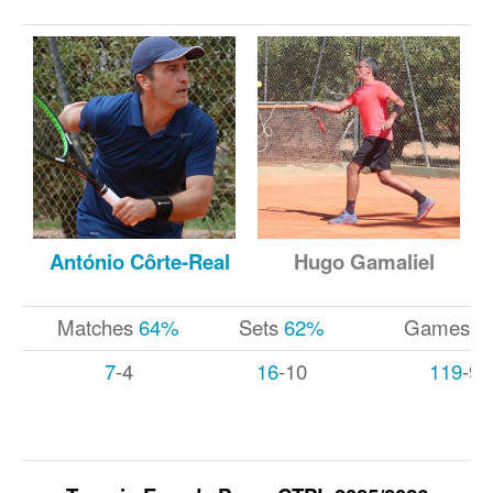
António Côrte-Real
Hugo Gamaliel
Matches
64%
Sets
62%
Games
5
7
-4
16
-10
119
-97