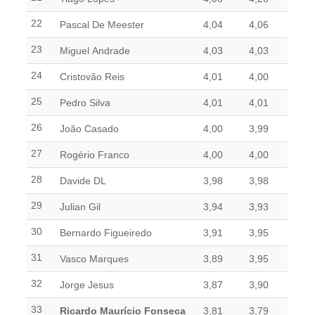
22
Pascal De Meester
4,04
4,06
23
Miguel Andrade
4,03
4,03
24
Cristovão Reis
4,01
4,00
25
Pedro Silva
4,01
4,01
26
João Casado
4,00
3,99
27
Rogério Franco
4,00
4,00
28
Davide DL
3,98
3,98
29
Julian Gil
3,94
3,93
30
Bernardo Figueiredo
3,91
3,95
31
Vasco Marques
3,89
3,95
32
Jorge Jesus
3,87
3,90
33
Ricardo Maurício Fonseca
3,81
3,79