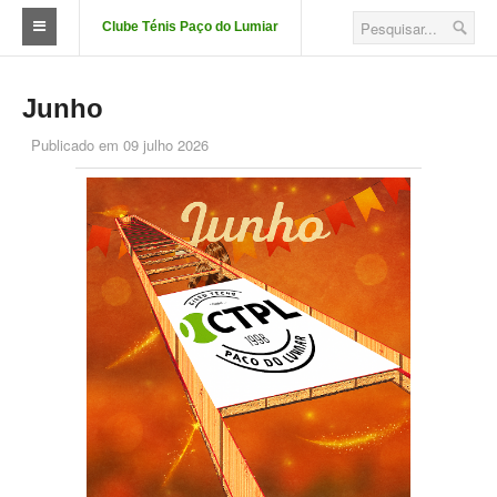
Clube Ténis Paço do Lumiar
O Clube
Junho
FAÇA-SE SÓCIO
Publicado em
09 julho 2026
Quotizações
Aluguer de Campos
Court Passe
Estatutos
Corpos Sociais
Descontos e Parcerias
Localização
Fotos das Instalações