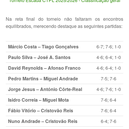
Torneio Escada CTPL 2025/2026 - Classificação geral
Galeria 2017
Masters Revor 2017
Na reta final do torneio não faltaram os encontros
equilibrados, merecendo destaque as seguintes partidas:
Galeria 2015
Torneio Jovens Esperanças VII
Márcio Costa – Tiago Gonçalves
6-7; 7-6; 1-0
Torneio Super Jovem V
Paulo Silva – José A. Santos
4-6; 6-4; 1-0
Torneio Jovens Esperanças VI
David Reynolds – Afonso Franco
4-6; 6-4; 1-0
Lumiar Open XIII
Pedro Martins – Miguel Andrade
7-5; 7-6
1ª Experiência de Ténis
Jorge Jesus – António Côrte-Real
4-6; 7-6; 1-0
Masters Jaguar Automóveis Lisboa
Isidro Correia – Miguel Mota
7-6; 6-4
Lumiar Kids Cup XIV
Fábio Vitório – Cristovão Reis
7-6; 6-4
Lumiar Kids Open XIV
Nuno Andrade – Cristovão Reis
6-4; 7-6
Torneio de Verão