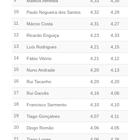
9
Mateus Almeida
4,33
4,35
Mapa do Site
10
Paulo Nogueira dos Santos
4,32
4,29
Clube Ténis Paço do Lumiar
11
Márcio Costa
4,31
4,27
Escola de Ténis e Centro de Treino
12
Ricardo Enguiça
4,23
4,33
13
Luís Rodrigues
4,21
4,15
14
Fábio Vitório
4,21
4,12
15
Nuno Andrade
4,20
4,13
16
Rui Tacanho
4,20
4,20
17
Rui Garcês
4,16
4,06
18
Francisco Sarmento
4,10
4,10
19
Tiago Gonçalves
4,07
4,11
20
Diogo Romão
4,06
4,05
21
Tiago Lopes
4,06
4,26