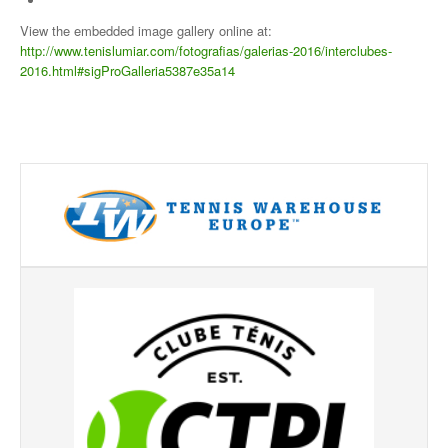
Torneios Sociais
View the embedded image gallery online at:
http://www.tenislumiar.com/fotografias/galerias-2016/interclubes-
Torneios Oficiais
2016.html#sigProGalleria5387e35a14
Torneios Escada
Notícias
Notícias do Clube
Notícias Torneios Oficiais
Notícias Torneio Escada
Entrevistas
Fotografias
Galeria 2016
Torneio Jovens Esperanças VIII
Interclubes 2016