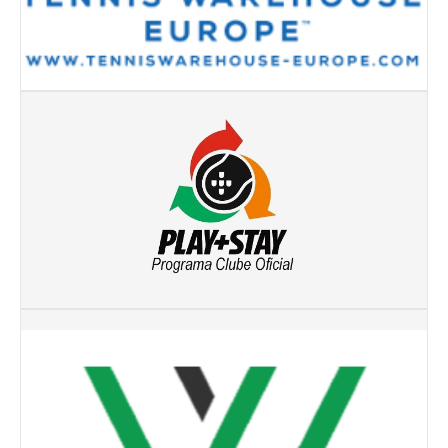
Torneio ACPA II
Lumiar Open XII
CTPL vs Vamos Tennis Club (RUS)
Masters do Torneio Escada
Lumiar Kids Cup XIII
Torneio Inauguração das Bancadas
Torneio Extracarnes III
Torneio Extracarnes IV
Galeria 2013
Open S. Martinho
Open Aniversário