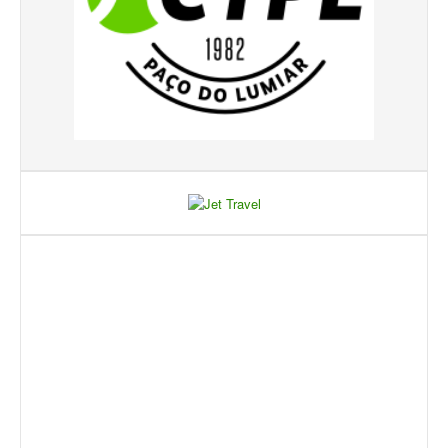
Torneio Open Primavera
Veteranos B Lumiar
Lumiar Kids Cup XV
Masters REVOR e Torneio Social
Open Luis Alves
Lumiar Kids Open XV
Torneio Open Aniversário
Smashtour 2016
Taça Flores Marques
Torneios Inverno e Natal
Torneio Social de Inverno