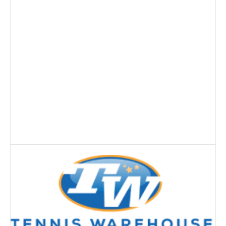
Taça Flores Marques
Circuito de Veteranos CTPL III
Smashtour 2015
Circuito de Veteranos CTPL IV
Galeria 2014
Torneio Jovens Esperanças IV
Torneio Super Jovem IV
Torneio Jovens Esperanças V
Open Ano Novo
Torneio ACPA I
Inter-Clubes +45