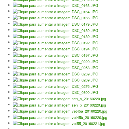
Jogar em Terra Batida
Boas Práticas, Bons Jogos
Regras do Ténis
Links Úteis
Azinhaga da Fonte Velha 32 Paço do Lumiar - Lisboa 1600-461
geral.ctpl@gmail.com
965486199 - incluindo
Marcação de Courts
Enviar E-mail através de Formulário
Escola
Torneios